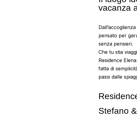
vacanza a
Dall’accoglienza 
pensato per gar
senza pensieri.
Che tu stia viagg
Residence Elena 
fatta di semplici
passi dalle spiag
Residenc
Stefano &