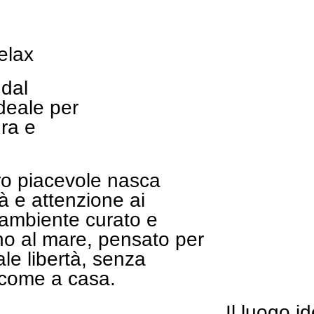
Prenota o
relax
 dal
deale per
ura e
o piacevole nasca
ità e attenzione ai
 ambiente curato e
ino al mare, pensato per
ale libertà, senza
i come a casa.
Il luogo i